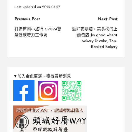
Last updated on 2025-06-27
Post
Previous Post
Next Post
navigation
打造商圈小旅行，2024智
勁好麥烘焙，美食榜的上
慧低碳培力工作坊
麵包店 Jin good wheat
bakery & cake, Top-
Ranked Bakery
▼加入金魚厝邊‧獲得最新消息