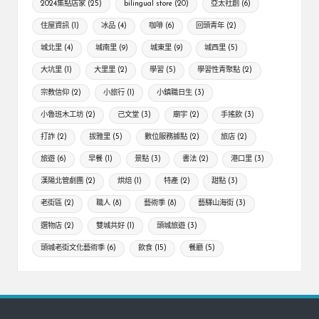
2024集點店家
(25)
bilingual store
(20)
亞太社創
(6)
住屋資訊
(1)
冰品
(4)
咖啡
(6)
回頭青年
(2)
城北里
(4)
城南里
(9)
城東里
(9)
城西里
(5)
大坑里
(1)
大里里
(2)
學習
(5)
學習性青聚點
(2)
宗教信仰
(2)
小旅行
(1)
小鎮職日生
(3)
小魯班木工坊
(2)
己文堂
(3)
廟宇
(2)
手搖飲
(3)
打詐
(2)
拔雅里
(5)
數位服務據點
(2)
旅店
(2)
旅遊
(6)
早餐
(1)
景點
(3)
書法
(2)
港口里
(3)
漢陽北管劇團
(2)
烘焙
(1)
特產
(2)
甜點
(3)
老街區
(2)
職人
(8)
藝術季
(8)
藝驛山海街
(3)
選物店
(2)
雙城共好
(1)
頭城旅遊
(3)
頭城老街文化藝術季
(6)
飲食
(15)
餐廳
(5)