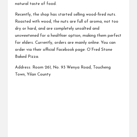
natural taste of food.
Recently, the shop has started selling wood-fired nuts.
Roasted with wood, the nuts are full of aroma, not too
dry or hard, and are completely unsalted and
unsweetened for a healthier option, making them perfect
for elders. Currently, orders are mainly online. You can
order via their official Facebook page: O’Fred Stone
Baked Pizza.
Address: Room 261, No. 93 Wenya Road, Toucheng
Town, Yilan County