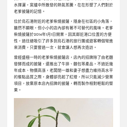
水揮灑，窯爐中所散發的熱氣蒸騰，在在形塑了人們對於
老爹披薩的記憶。
位於烏石港附近的老爹柴燒披薩，隱身在社區的小角落，
雖然不顯眼，但小小的店內卻有著不可替代的風味。老爹
柴燒披薩於2014年1月1日開業，因其鄰近港口位置的方便
性，過往總吸引了許多到烏石港的旅行團或遊客轉個彎進
來消費，只要嘗過一次，就會讓人想再次造訪。
曾經盛極一時的老爹柴燒披薩店，店內的招牌除了由老麵
發酵而成的披薩，還推出了牛排、麵包等產品。不過近幾
年成本、物價高漲，老闆閉一雄和妻子想盡力維持高水平
的餐點品質之際，身體卻亮起了紅燈，所以只能減少營業
項目，放棄原本店內招牌的披薩，轉而製作相對輕鬆的堅
果。