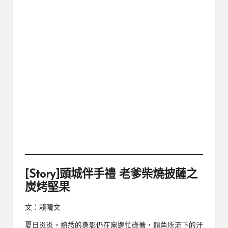
[Story]頭城伴手禮 老爹柴燒披薩之
炭烤堅果
文：賴晴文
夏日炎炎，熟悉的身影仍在窯邊忙碌著，額角所流下的汗