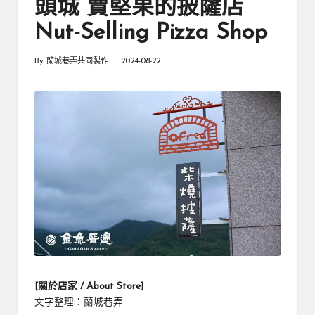
厝
頭城 賣堅果的披薩店
鄉
親
邊
Nut-Selling Pizza Shop
創
|
就
By
蘭城巷弄共同製作
2024-08-22
Posted
業
緣
by
好
生
鄉
活
微
體
驗
[關於店家 / About Store]
文字整理：蘭城巷弄