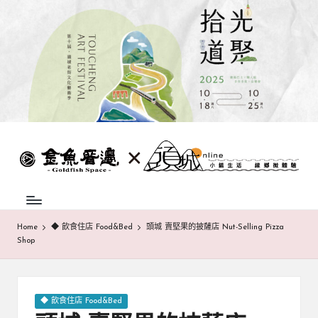
Skip
to
content
蘭
頭
城
城
地
方
巷
中
弄
介
Home
◆ 飲食住店 Food&Bed
頭城 賣堅果的披薩店 Nut-Selling Pizza
組
Shop
|
織，
致
金
力
魚
促
Posted
◆ 飲食住店 Food&Bed
成
in