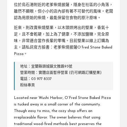
位於烏石港附近的老爹柴燒披薩，隱身在社區的小角落，
雖然不顯眼，但小小的店內卻有著不可替代的風味。老闆
認為用原始的柴燒，最能保留住食物的原汁原味。
近來，則改賣柴燒堅果，以木頭烘烤出的堅果，香氣十
足，且不會乾硬，加上為了健康，不添加鹽糖，完全原
味，非常適合當作長輩的零嘴。目前堅果以線上訂購為
主，請私訊官方臉書：老爹柴燒披薩O’fred Stone Baked
Pizza。
地址：宜蘭縣頭城鎮文雅路93號
營業時間：實體店面暫停營業 (仍可網路訂購堅果)
電話：03 977 8337
粉絲專頁
Located near Wushi Harbor, O’Fred Stone Baked Pizza
is tucked away in a small corner of the community.
Though easy to miss, the cozy shop offers an
irreplaceable flavor. The owner believes that using
traditional wood-fired methods best preserves the