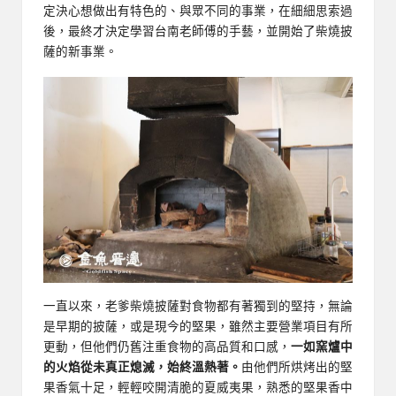
定決心想做出有特色的、與眾不同的事業，在細細思索過
後，最終才決定學習台南老師傅的手藝，並開始了柴燒披
薩的新事業。
一直以來，老爹柴燒披薩對食物都有著獨到的堅持，無論
是早期的披薩，或是現今的堅果，雖然主要營業項目有所
更動，但他們仍舊注重食物的高品質和口感，
一如窯爐中
的火焰從未真正熄滅，始終溫熱著。
由他們所烘烤出的堅
果香氣十足，輕輕咬開清脆的夏威夷果，熟悉的堅果香中