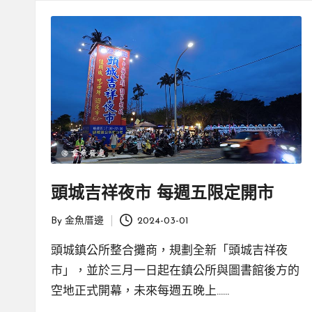
親
邊
創
|
就
業
緣
好
生
鄉
活
微
體
驗
頭城吉祥夜市 每週五限定開市
By
金魚厝邊
2024-03-01
Posted
by
頭城鎮公所整合攤商，規劃全新「頭城吉祥夜
市」，並於三月一日起在鎮公所與圖書館後方的
空地正式開幕，未來每週五晚上……