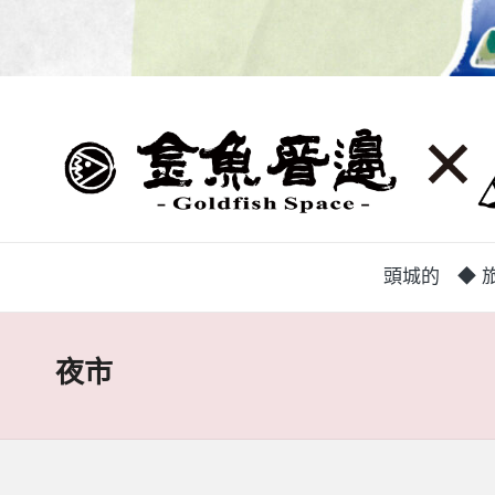
蘭
頭
城
城
地
方
巷
中
弄
介
頭城的
◆ 旅
組
|
織，
致
金
夜市
力
魚
促
成
厝
鄉