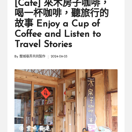
厝
[Cafe] 來木房子咖啡，
鄉
親
邊
喝一杯咖啡，聽旅行的
創
|
故事 Enjoy a Cup of
就
業
緣
Coffee and Listen to
好
生
鄉
Travel Stories
活
微
By
蘭城巷弄共同製作
2024-09-03
Posted
體
by
驗