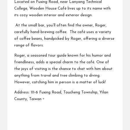
Located on Fuxing Road, near Lanyang Technical
College, Wooden House Café lives up to its name with
its cozy wooden interior and exterior design.
At the small bar, you’ll often find the owner, Roger,
carefully hand-brewing coffee. The café uses a variety
of coffee beans, handpicked by Roger, offering a diverse
range of flavors.
Roger, a seasoned tour guide known for his humor and
friendliness, adds a special charm to the café. One of
the joys of visiting is the chance to chat with him about
anything from travel and tree climbing to diving.
However, catching him in person is a matter of luck!
Address: 111-6 Fuxing Road, Toucheng Township, Yilan
County, Taiwan。