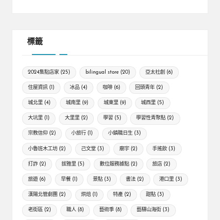
標籤
2024集點店家
(25)
bilingual store
(20)
亞太社創
(6)
住屋資訊
(1)
冰品
(4)
咖啡
(6)
回頭青年
(2)
城北里
(4)
城南里
(9)
城東里
(9)
城西里
(5)
大坑里
(1)
大里里
(2)
學習
(5)
學習性青聚點
(2)
宗教信仰
(2)
小旅行
(1)
小鎮職日生
(3)
小魯班木工坊
(2)
己文堂
(3)
廟宇
(2)
手搖飲
(3)
打詐
(2)
拔雅里
(5)
數位服務據點
(2)
旅店
(2)
旅遊
(6)
早餐
(1)
景點
(3)
書法
(2)
港口里
(3)
漢陽北管劇團
(2)
烘焙
(1)
特產
(2)
甜點
(3)
老街區
(2)
職人
(8)
藝術季
(8)
藝驛山海街
(3)