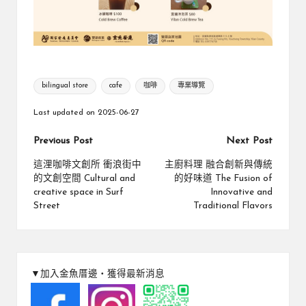
Tags:
bilingual store
cafe
咖啡
專業導覽
Last updated on 2025-06-27
Post
Previous Post
Next Post
navigation
這浬咖啡文創所 衝浪街中
主廚料理 融合創新與傳統
的文創空間 Cultural and
的好味道 The Fusion of
creative space in Surf
Innovative and
Street
Traditional Flavors
▼加入金魚厝邊‧獲得最新消息