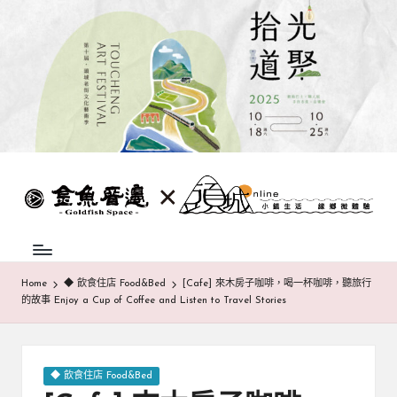
Skip
to
content
蘭
頭
城
城
地
方
巷
中
弄
介
Home
◆ 飲食住店 Food&Bed
[Cafe] 來木房子咖啡，喝一杯咖啡，聽旅行
組
的故事 Enjoy a Cup of Coffee and Listen to Travel Stories
|
織，
致
金
力
魚
促
Posted
◆ 飲食住店 Food&Bed
成
in