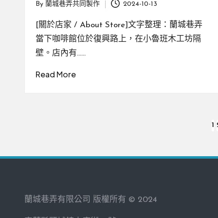
By
蘭城巷弄共同製作
2024-10-13
Posted
by
[關於店家 / About Store]文字整理：蘭城巷弄
當下咖啡館位於復興路上，在小魯班木工坊隔
壁。店內有……
Read More
文
1
章
分
頁
蘭城巷弄有限公司 版權所有 © 2024