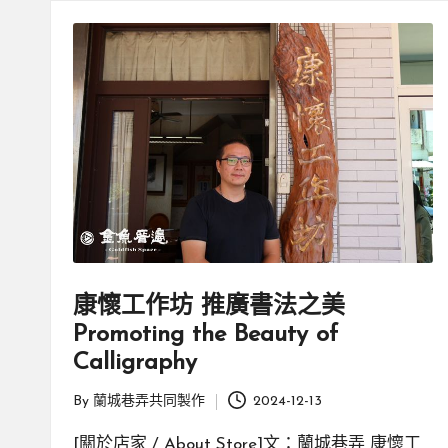
親
邊
創
|
就
業
緣
好
生
鄉
活
微
體
驗
康懷工作坊 推廣書法之美
Promoting the Beauty of
Calligraphy
By
蘭城巷弄共同製作
2024-12-13
Posted
by
[關於店家 / About Store]文：蘭城巷弄 康懷工