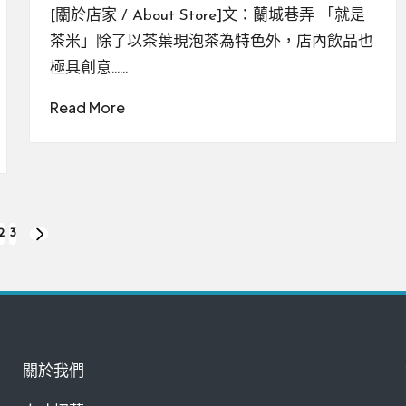
by
[關於店家 / About Store]文：蘭城巷弄 「就是
茶米」除了以茶葉現泡茶為特色外，店內飲品也
極具創意……
Read More
2
3
NEXT
PAGE
關於我們