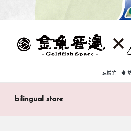
蘭
頭
城
城
地
方
巷
中
弄
介
頭城的
◆ 旅
組
|
織，
致
金
bilingual store
力
魚
促
成
厝
鄉