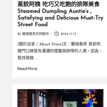
蒸餃阿姨 吃巧又吃飽的排隊美食
Steamed Dumpling Auntie’s ,
Satisfying and Delicious Must-Try
Street Food
By
蘭城巷弄共同製作
2024-11-13
Posted
by
[關於店家 / About Store]文：蘭城巷弄 蒸餃阿
姨門口總是有濃濃的煙霧與排隊的人潮，因為，
堅持現做……
Read More