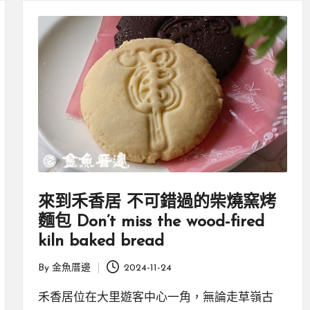
來到禾香居 不可錯過的柴燒窯烤
麵包 Don’t miss the wood-fired
kiln baked bread
By
金魚厝邊
2024-11-24
Posted
by
禾香居位在大里遊客中心一角，無論走草嶺古