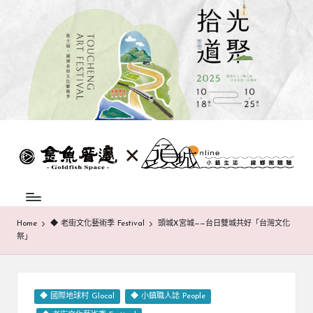
Skip
to
content
蘭
頭
城
城
地
方
巷
中
弄
介
Home
◆ 老街文化藝術季 Festival
頭城X宮城——台日雙城共好「台灣文化
組
祭」
|
織，
致
金
力
魚
促
Posted
◆ 國際地球村 Glocal
◆ 小鎮職人誌 People
成
in