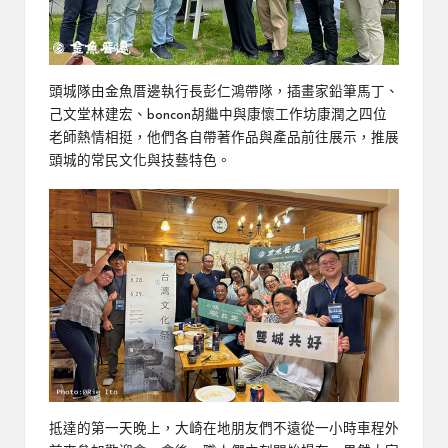
頭城隊由金魚厝邊執行長彭仁鴻帶隊，插畫家鉛筆馬丁、
己文堂林建宏、boncon胡繼中與康懷工作坊康潤之四位
老師熱情相挺，他們各自帶著作品與產品前往展示，推展
頭城的常民文化與技藝特色。
抵達的第一天晚上，大崎在地朋友們不遠從一小時車程外