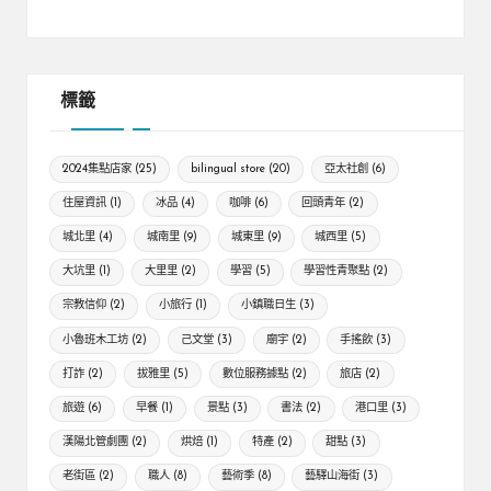
標籤
2024集點店家
(25)
bilingual store
(20)
亞太社創
(6)
住屋資訊
(1)
冰品
(4)
咖啡
(6)
回頭青年
(2)
城北里
(4)
城南里
(9)
城東里
(9)
城西里
(5)
大坑里
(1)
大里里
(2)
學習
(5)
學習性青聚點
(2)
宗教信仰
(2)
小旅行
(1)
小鎮職日生
(3)
小魯班木工坊
(2)
己文堂
(3)
廟宇
(2)
手搖飲
(3)
打詐
(2)
拔雅里
(5)
數位服務據點
(2)
旅店
(2)
旅遊
(6)
早餐
(1)
景點
(3)
書法
(2)
港口里
(3)
漢陽北管劇團
(2)
烘焙
(1)
特產
(2)
甜點
(3)
老街區
(2)
職人
(8)
藝術季
(8)
藝驛山海街
(3)