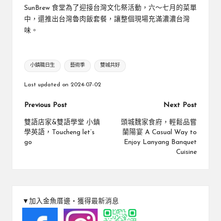
SunBrew 食堂為了迎接台灣文化祭活動，六～七月的菜單
中，還推出台灣魯肉飯套餐，讓整個現場充滿濃濃台灣
味。
Tags:
小鎮職日生
藝術季
雙城共好
Last updated on 2024-07-02
Post
Previous Post
Next Post
navigation
雙語店家&雙語學堂 小鎮
頭城魏家食府，輕鬆品嘗
學英語，Toucheng let’s
蘭陽宴 A Casual Way to
go
Enjoy Lanyang Banquet
Cuisine
▼加入金魚厝邊‧獲得最新消息