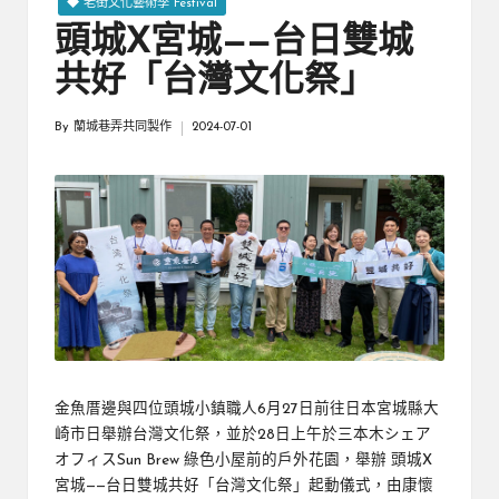
厝
◆ 老街文化藝術季 Festival
鄉
頭城X宮城——台日雙城
親
邊
創
共好「台灣文化祭」
|
就
業
緣
By
蘭城巷弄共同製作
2024-07-01
好
Posted
生
鄉
by
活
微
體
驗
金魚厝邊與四位頭城小鎮職人6月27日前往日本宮城縣大
崎市日舉辦台灣文化祭，並於28日上午於三本木シェア
オフィスSun Brew 綠色小屋前的戶外花園，舉辦 頭城X
宮城——台日雙城共好「台灣文化祭」起動儀式，由康懷