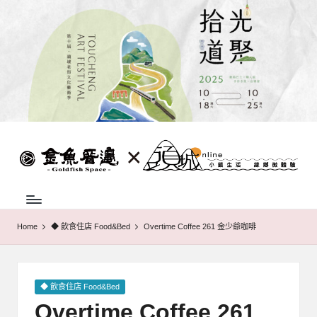
Skip
to
content
蘭
頭
城
城
地
巷
方
中
弄
介
Home
◆ 飲食住店 Food&Bed
Overtime Coffee 261 金少爺咖啡
組
|
織，
金
致
力
Posted
◆ 飲食住店 Food&Bed
魚
促
in
Overtime Coffee 261
成