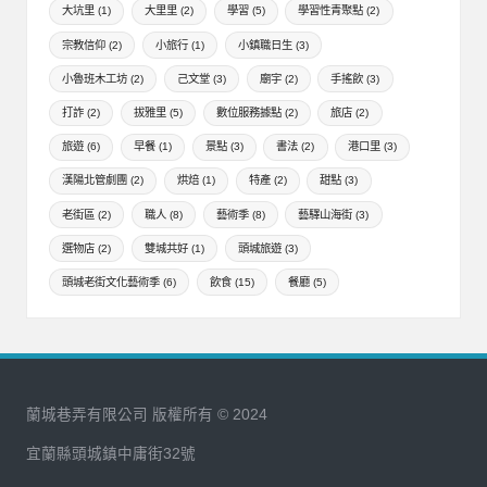
大坑里
(1)
大里里
(2)
學習
(5)
學習性青聚點
(2)
宗教信仰
(2)
小旅行
(1)
小鎮職日生
(3)
小魯班木工坊
(2)
己文堂
(3)
廟宇
(2)
手搖飲
(3)
打詐
(2)
拔雅里
(5)
數位服務據點
(2)
旅店
(2)
旅遊
(6)
早餐
(1)
景點
(3)
書法
(2)
港口里
(3)
漢陽北管劇團
(2)
烘焙
(1)
特產
(2)
甜點
(3)
老街區
(2)
職人
(8)
藝術季
(8)
藝驛山海街
(3)
選物店
(2)
雙城共好
(1)
頭城旅遊
(3)
頭城老街文化藝術季
(6)
飲食
(15)
餐廳
(5)
蘭城巷弄有限公司 版權所有 © 2024
宜蘭縣頭城鎮中庸街32號