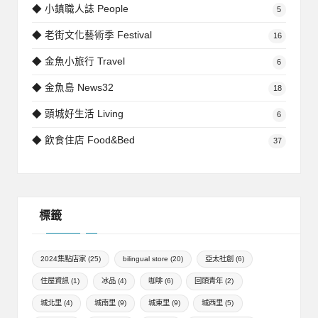
◆ 小鎮職人誌 People
5
◆ 老街文化藝術季 Festival
16
◆ 金魚小旅行 Travel
6
◆ 金魚島 News32
18
◆ 頭城好生活 Living
6
◆ 飲食住店 Food&Bed
37
標籤
2024集點店家
(25)
bilingual store
(20)
亞太社創
(6)
住屋資訊
(1)
冰品
(4)
咖啡
(6)
回頭青年
(2)
城北里
(4)
城南里
(9)
城東里
(9)
城西里
(5)