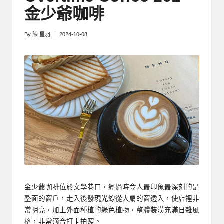
厝
鄉
金少爺咖啡
邊
親
創
|
By
陳 星羽
2024-10-08
就
Posted
業
by
緣
好
鄉
生
活
微
體
驗
金少爺咖啡位於文學巷口，經過時令人最印象最深刻的是
整面的窗戶，走入後發現光線從大扇的窗透入，使店裡非
常明亮，加上外面種植的綠色植物，整體裝潢充滿日雜風
格，非常適合打卡拍照。