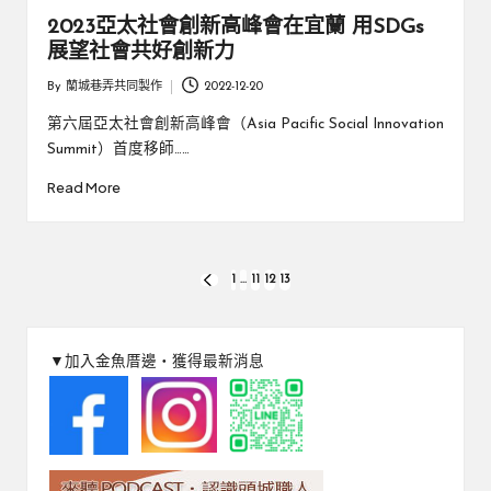
2023亞太社會創新高峰會在宜蘭 用SDGs
展望社會共好創新力
By
蘭城巷弄共同製作
2022-12-20
Posted
by
第六屆亞太社會創新高峰會（Asia Pacific Social Innovation
Summit）首度移師……
Read More
文
1
...
11
12
13
PREVIOUS
PAGE
章
分
▼加入金魚厝邊‧獲得最新消息
頁