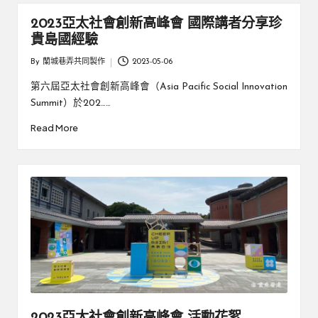
厝
鄉
2023亞太社會創新高峰會 國際講者分享珍
親
邊
貴島國經驗
創
|
就
By
蘭城巷弄共同製作
2023-05-06
Posted
業
緣
by
好
第六屆亞太社會創新高峰會（Asia Pacific Social Innovation
生
鄉
Summit）於202……
活
微
Read More
體
驗