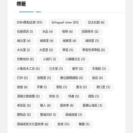
標籤
2024集點店家
(25)
bilingual store
(20)
亞太社創
(6)
住屋資訊
(1)
冰品
(4)
咖啡
(6)
回頭青年
(2)
城北里
(4)
城南里
(9)
城東里
(9)
城西里
(5)
大坑里
(1)
大里里
(2)
學習
(5)
學習性青聚點
(2)
宗教信仰
(2)
小旅行
(1)
小鎮職日生
(3)
小魯班木工坊
(2)
己文堂
(3)
廟宇
(2)
手搖飲
(3)
打詐
(2)
拔雅里
(5)
數位服務據點
(2)
旅店
(2)
旅遊
(6)
早餐
(1)
景點
(3)
書法
(2)
港口里
(3)
漢陽北管劇團
(2)
烘焙
(1)
特產
(2)
甜點
(3)
老街區
(2)
職人
(8)
藝術季
(8)
藝驛山海街
(3)
選物店
(2)
雙城共好
(1)
頭城旅遊
(3)
頭城老街文化藝術季
(6)
飲食
(15)
餐廳
(5)