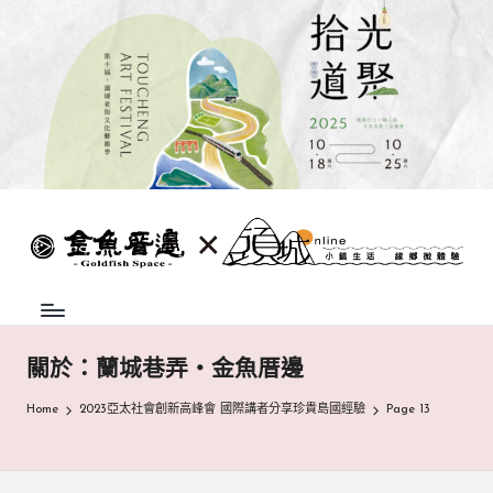
Skip
to
content
蘭
頭
城
城
地
方
巷
中
弄
介
關於：蘭城巷弄‧金魚厝邊
組
|
織，
Home
2023亞太社會創新高峰會 國際講者分享珍貴島國經驗
Page 13
致
金
力
魚
促
成