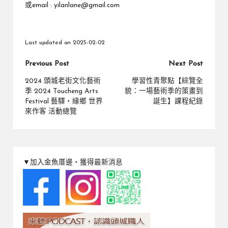
或email : yilanlane@gmail.com
Last updated on 2025-02-02
Post
Previous Post
Next Post
navigation
2024 頭城老街文化藝術
學習性青聚點【綜覽全
季 2024 Toucheng Arts
貌：一場藝術季的策畫到
Festival 藝驛・緣鄉 世界
誕生】課程紀錄
來作客 活動總覽
▼加入金魚厝邊‧獲得最新消息