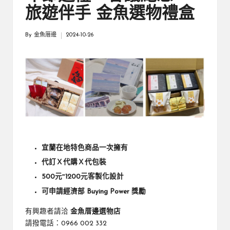
厝
鄉
旅遊伴手 金魚選物禮盒
親
邊
創
By
金魚厝邊
2024-10-26
|
就
Posted
by
業
緣
好
生
鄉
活
微
體
驗
宜蘭在地特色商品一次擁有
代訂Ｘ代購Ｘ代包裝
500元~1200元客製化設計
可申請經濟部 Buying Power 獎勵
有興趣者請洽
金魚厝邊選物店
請撥電話：0966 002 332