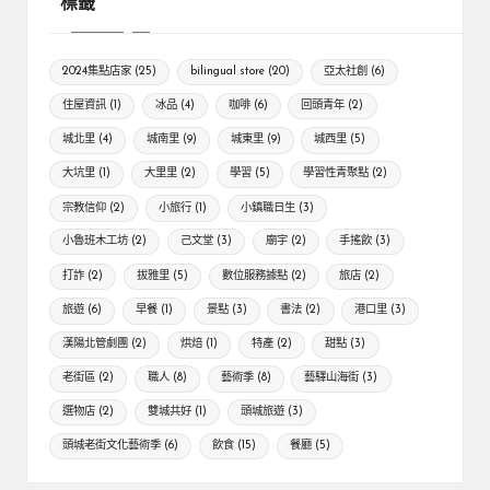
標籤
2024集點店家
(25)
bilingual store
(20)
亞太社創
(6)
住屋資訊
(1)
冰品
(4)
咖啡
(6)
回頭青年
(2)
城北里
(4)
城南里
(9)
城東里
(9)
城西里
(5)
大坑里
(1)
大里里
(2)
學習
(5)
學習性青聚點
(2)
宗教信仰
(2)
小旅行
(1)
小鎮職日生
(3)
小魯班木工坊
(2)
己文堂
(3)
廟宇
(2)
手搖飲
(3)
打詐
(2)
拔雅里
(5)
數位服務據點
(2)
旅店
(2)
旅遊
(6)
早餐
(1)
景點
(3)
書法
(2)
港口里
(3)
漢陽北管劇團
(2)
烘焙
(1)
特產
(2)
甜點
(3)
老街區
(2)
職人
(8)
藝術季
(8)
藝驛山海街
(3)
選物店
(2)
雙城共好
(1)
頭城旅遊
(3)
頭城老街文化藝術季
(6)
飲食
(15)
餐廳
(5)