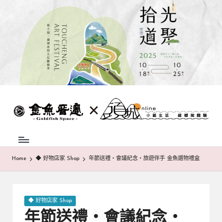
Skip
to
content
蘭
頭
城
城
地
方
巷
中
弄
介
Home
◆ 好物店家 Shop
年節送禮‧會議紀念‧旅遊伴手 金魚選物禮盒
組
|
織，
致
金
力
Posted
◆ 好物店家 Shop
魚
促
in
年節送禮‧會議紀念‧
成