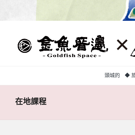
蘭
頭
城
城
地
方
巷
中
弄
介
頭城的
◆ 旅
組
|
織，
致
金
在地課程
力
魚
促
成
厝
鄉