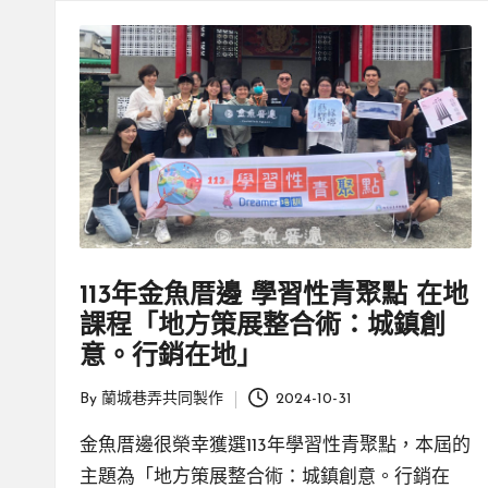
親
邊
創
|
就
業
緣
好
生
鄉
活
微
體
113年金魚厝邊 學習性青聚點 在地
驗
課程「地方策展整合術：城鎮創
意。行銷在地」
By
蘭城巷弄共同製作
2024-10-31
Posted
by
金魚厝邊很榮幸獲選113年學習性青聚點，本屆的
主題為「地方策展整合術：城鎮創意。行銷在