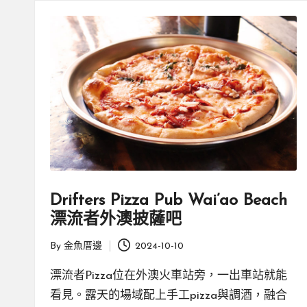
親
邊
創
|
就
業
緣
好
生
鄉
活
微
體
驗
Drifters Pizza Pub Wai’ao Beach
漂流者外澳披薩吧
By
金魚厝邊
2024-10-10
Posted
by
漂流者Pizza位在外澳火車站旁，一出車站就能
看見。露天的場域配上手工pizza與調酒，融合