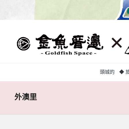
蘭
頭
城
城
地
方
巷
中
弄
介
頭城的
◆ 旅
組
|
織，
致
金
外澳里
力
魚
促
成
厝
鄉