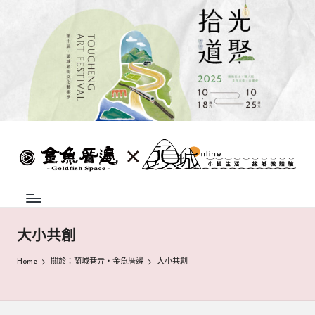
Skip
to
content
蘭
頭
城
城
地
方
巷
中
弄
介
大小共創
組
|
織，
Home
關於：蘭城巷弄‧金魚厝邊
大小共創
致
金
力
魚
促
成