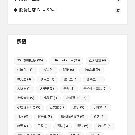
◆ 飲食住店 Food&Bed
37
標籤
2024集點店家
(25)
bilingual store
(20)
亞太社創
(6)
住屋資訊
(1)
冰品
(4)
咖啡
(6)
回頭青年
(2)
城北里
(4)
城南里
(9)
城東里
(9)
城西里
(5)
大坑里
(1)
大里里
(2)
學習
(5)
學習性青聚點
(2)
宗教信仰
(2)
小旅行
(1)
小鎮職日生
(3)
小魯班木工坊
(2)
己文堂
(3)
廟宇
(2)
手搖飲
(3)
打詐
(2)
拔雅里
(5)
數位服務據點
(2)
旅店
(2)
旅遊
(6)
早餐
(1)
景點
(3)
書法
(2)
港口里
(3)