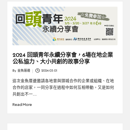
厝
鄉
親
邊
創
|
就
業
緣
好
生
鄉
活
微
2024 回頭青年永續分享會，6場在地企業
公私協力、大小共創的故事分享
體
By
金魚厝邊
2024-03-01
驗
Posted
by
這次金魚厝邊邀請各地曾與頭城合作的企業或組織、在地
合作的店家，一同分享在過程中如何互相帶動，又是如何
共創出不一……
Read More