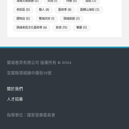
漢陽北管劇團
(2)
烘焙
(1)
特產
(2)
甜點
(3)
老街區
(2)
職人
(8)
藝術季
(8)
藝驛山海街
(3)
選物店
(2)
雙城共好
(1)
頭城旅遊
(3)
頭城老街文化藝術季
(6)
飲食
(15)
餐廳
(5)
蘭城巷弄有限公司 版權所有 © 2024
宜蘭縣頭城鎮中庸街32號
關於我們
人才招募
指導單位：國家發展委員會