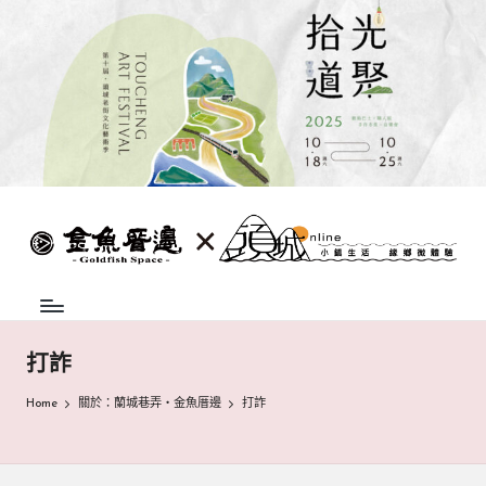
Skip
to
content
蘭
頭
城
城
地
方
巷
中
弄
介
打詐
組
|
織，
Home
關於：蘭城巷弄‧金魚厝邊
打詐
致
金
力
魚
促
成