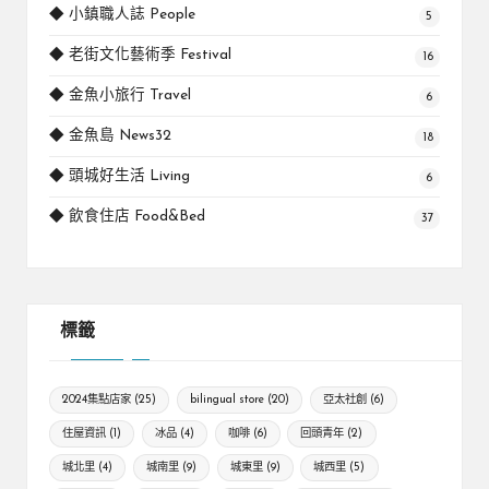
◆ 小鎮職人誌 People
5
◆ 老街文化藝術季 Festival
16
◆ 金魚小旅行 Travel
6
◆ 金魚島 News32
18
◆ 頭城好生活 Living
6
◆ 飲食住店 Food&Bed
37
標籤
2024集點店家
(25)
bilingual store
(20)
亞太社創
(6)
住屋資訊
(1)
冰品
(4)
咖啡
(6)
回頭青年
(2)
城北里
(4)
城南里
(9)
城東里
(9)
城西里
(5)