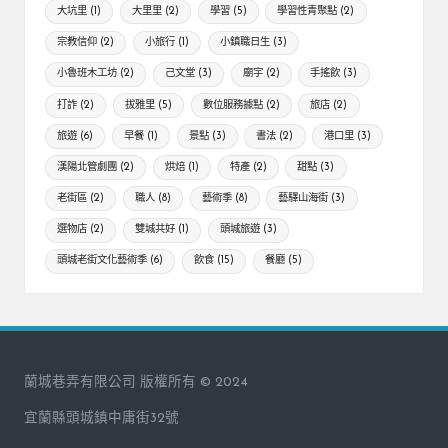
大坑里
(1)
大里里
(2)
學習
(5)
學習性青聚點
(2)
宗教信仰
(2)
小旅行
(1)
小鎮職日生
(3)
小魯班木工坊
(2)
己文堂
(3)
廟宇
(2)
手搖飲
(3)
打詐
(2)
拔雅里
(5)
數位服務據點
(2)
旅店
(2)
旅遊
(6)
早餐
(1)
景點
(3)
書法
(2)
港口里
(3)
漢陽北管劇團
(2)
烘焙
(1)
特產
(2)
甜點
(3)
老街區
(2)
職人
(8)
藝術季
(8)
藝驛山海街
(3)
選物店
(2)
雙城共好
(1)
頭城旅遊
(3)
頭城老街文化藝術季
(6)
飲食
(15)
餐廳
(5)
蘭城巷弄有限公司 版權所有 © 2024
宜蘭縣頭城鎮中庸街32號