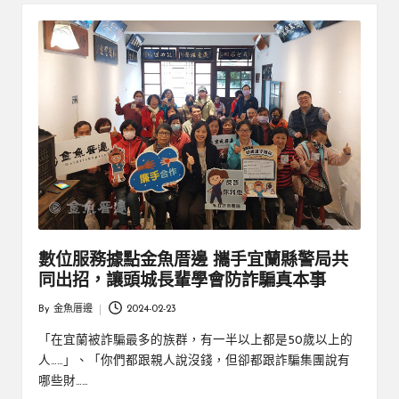
厝
鄉
親
邊
創
|
就
業
緣
好
生
鄉
活
微
體
驗
數位服務據點金魚厝邊 攜手宜蘭縣警局共
同出招，讓頭城長輩學會防詐騙真本事
By
金魚厝邊
2024-02-23
Posted
by
「在宜蘭被詐騙最多的族群，有一半以上都是50歲以上的
人……」、「你們都跟親人說沒錢，但卻都跟詐騙集團說有
哪些財……