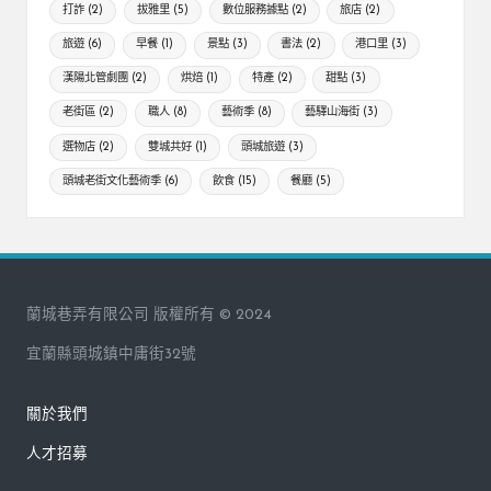
打詐
(2)
拔雅里
(5)
數位服務據點
(2)
旅店
(2)
旅遊
(6)
早餐
(1)
景點
(3)
書法
(2)
港口里
(3)
漢陽北管劇團
(2)
烘焙
(1)
特產
(2)
甜點
(3)
老街區
(2)
職人
(8)
藝術季
(8)
藝驛山海街
(3)
選物店
(2)
雙城共好
(1)
頭城旅遊
(3)
頭城老街文化藝術季
(6)
飲食
(15)
餐廳
(5)
蘭城巷弄有限公司 版權所有 © 2024
宜蘭縣頭城鎮中庸街32號
關於我們
人才招募