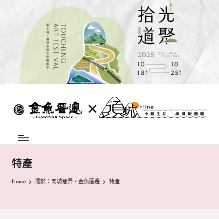
Skip
to
content
蘭
頭
城
城
地
方
巷
中
弄
介
特產
組
|
織，
Home
關於：蘭城巷弄‧金魚厝邊
特產
致
金
力
魚
促
成