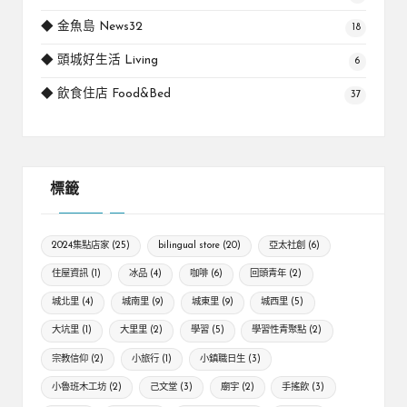
◆ 金魚島 News32
18
◆ 頭城好生活 Living
6
◆ 飲食住店 Food&Bed
37
標籤
2024集點店家
(25)
bilingual store
(20)
亞太社創
(6)
住屋資訊
(1)
冰品
(4)
咖啡
(6)
回頭青年
(2)
城北里
(4)
城南里
(9)
城東里
(9)
城西里
(5)
大坑里
(1)
大里里
(2)
學習
(5)
學習性青聚點
(2)
宗教信仰
(2)
小旅行
(1)
小鎮職日生
(3)
小魯班木工坊
(2)
己文堂
(3)
廟宇
(2)
手搖飲
(3)