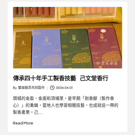
厝
鄉
親
邊
創
|
就
業
緣
好
生
鄉
活
微
體
驗
傳承四十年手工製香技藝 己文堂香行
By
蘭城巷弄共同製作
2024-04-01
Posted
by
頭城的金盈、金面和頂埔里，是早期「剖香腳（製作香
心）」的重鎮，當地人也學習相關技藝，也成就這一帶的
製香產業。己……
Read More