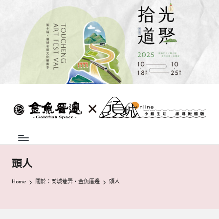
Skip
to
content
蘭
頭
城
城
地
方
巷
中
弄
介
頭人
組
|
織，
Home
關於：蘭城巷弄‧金魚厝邊
頭人
致
金
力
魚
促
成