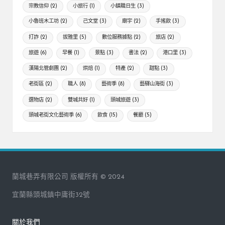
宗教信仰
(2)
小旅行
(1)
小鎮職日生
(3)
小魯班木工坊
(2)
己文堂
(3)
廟宇
(2)
手搖飲
(3)
打詐
(2)
拔雅里
(5)
數位服務據點
(2)
旅店
(2)
旅遊
(6)
早餐
(1)
景點
(3)
書法
(2)
港口里
(3)
漢陽北管劇團
(2)
烘焙
(1)
特產
(2)
甜點
(3)
老街區
(2)
職人
(8)
藝術季
(8)
藝驛山海街
(3)
選物店
(2)
雙城共好
(1)
頭城旅遊
(3)
頭城老街文化藝術季
(6)
飲食
(15)
餐廳
(5)
蘭城巷弄有限公司 版權所有 © 2024
宜蘭縣頭城鎮中庸街32號
關於我們