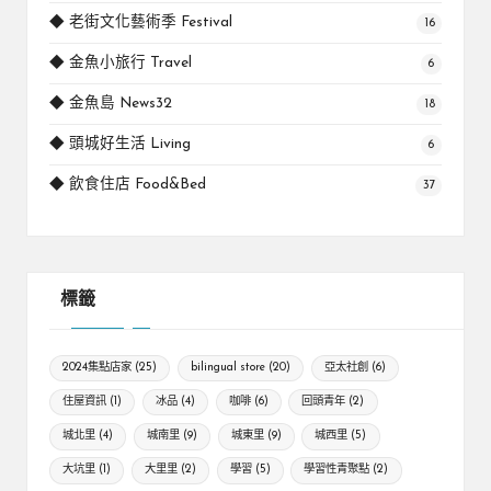
◆ 老街文化藝術季 Festival
16
◆ 金魚小旅行 Travel
6
◆ 金魚島 News32
18
◆ 頭城好生活 Living
6
◆ 飲食住店 Food&Bed
37
標籤
2024集點店家
(25)
bilingual store
(20)
亞太社創
(6)
住屋資訊
(1)
冰品
(4)
咖啡
(6)
回頭青年
(2)
城北里
(4)
城南里
(9)
城東里
(9)
城西里
(5)
大坑里
(1)
大里里
(2)
學習
(5)
學習性青聚點
(2)