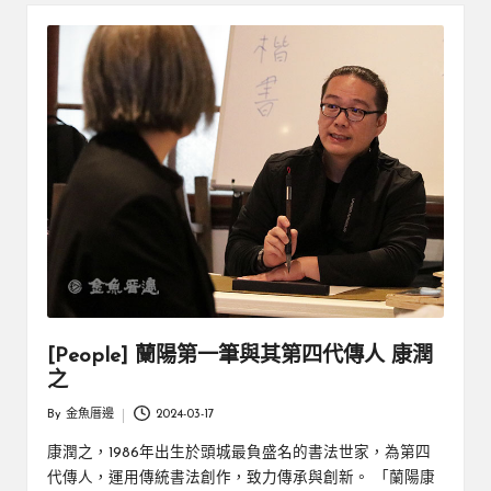
厝
鄉
親
邊
創
|
就
業
緣
好
生
鄉
活
微
體
驗
[People] 蘭陽第一筆與其第四代傳人 康潤
之
By
金魚厝邊
2024-03-17
Posted
by
康潤之，1986年出生於頭城最負盛名的書法世家，為第四
代傳人，運用傳統書法創作，致力傳承與創新。 「蘭陽康