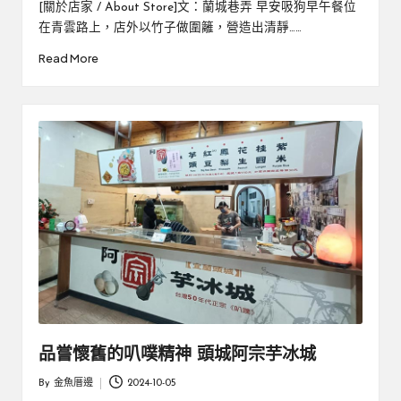
by
[關於店家 / About Store]文：蘭城巷弄 早安吸狗早午餐位
在青雲路上，店外以竹子做圍籬，營造出清靜……
Read More
品嘗懷舊的叭噗精神 頭城阿宗芋冰城
By
金魚厝邊
2024-10-05
Posted