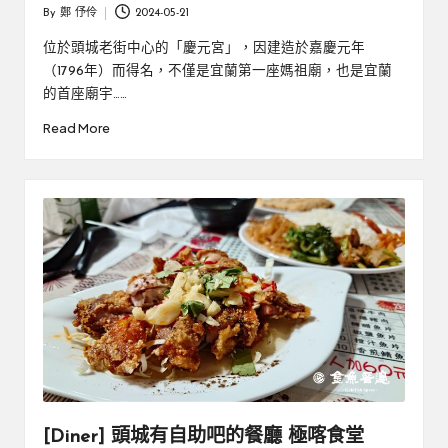
By
鄭 伃伶
2024-05-21
Posted
by
位於頭城老街中心的「慶元宮」，因建造於嘉慶元年
（1796年）而得名，不僅是宜蘭第一座媽祖廟，也是宜蘭
的首座廟宇……
Read More
[Diner] 頭城有自助吧的餐廳 極喀食堂