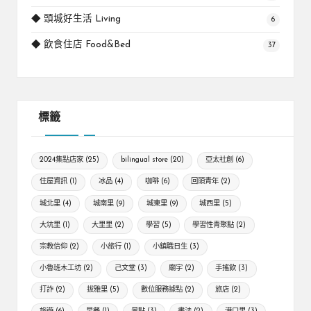
◆ 頭城好生活 Living
6
◆ 飲食住店 Food&Bed
37
標籤
2024集點店家
(25)
bilingual store
(20)
亞太社創
(6)
住屋資訊
(1)
冰品
(4)
咖啡
(6)
回頭青年
(2)
城北里
(4)
城南里
(9)
城東里
(9)
城西里
(5)
大坑里
(1)
大里里
(2)
學習
(5)
學習性青聚點
(2)
宗教信仰
(2)
小旅行
(1)
小鎮職日生
(3)
小魯班木工坊
(2)
己文堂
(3)
廟宇
(2)
手搖飲
(3)
打詐
(2)
拔雅里
(5)
數位服務據點
(2)
旅店
(2)