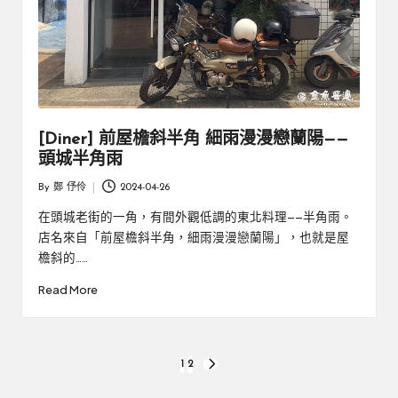
[Diner] 前屋檐斜半角 細雨漫漫戀蘭陽——
頭城半角雨
By
鄭 伃伶
2024-04-26
Posted
by
在頭城老街的一角，有間外觀低調的東北料理——半角雨。
店名來自「前屋檐斜半角，細雨漫漫戀蘭陽」，也就是屋
檐斜的……
Read More
文
1
2
NEXT
PAGE
章