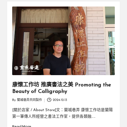
厝
鄉
親
邊
創
|
就
業
緣
好
生
鄉
活
微
體
驗
康懷工作坊 推廣書法之美 Promoting the
Beauty of Calligraphy
By
蘭城巷弄共同製作
2024-12-13
Posted
by
[關於店家 / About Store]文：蘭城巷弄 康懷工作坊是蘭陽
第一筆傳人所經營之書法工作室，提供各類融……
Read More