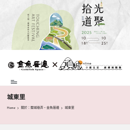
Skip
to
content
蘭
頭
城
城
地
方
巷
中
弄
介
城東里
組
|
織，
Home
關於：蘭城巷弄‧金魚厝邊
城東里
致
金
力
魚
促
成