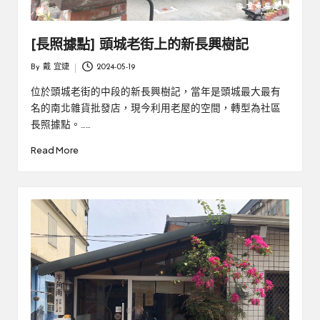
[長照據點] 頭城老街上的新長興樹記
By
戴 宜婕
2024-05-19
Posted
by
位於頭城老街的中段的新長興樹記，當年是頭城最大最有
名的南北雜貨批發店，現今利用老屋的空間，轉型為社區
長照據點。……
Read More