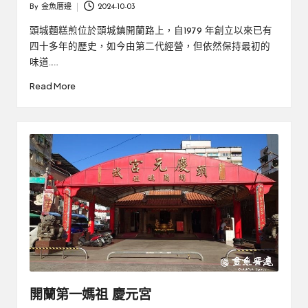
By
金魚厝邊
2024-10-03
Posted
by
頭城麵糕煎位於頭城鎮開蘭路上，自1979 年創立以來已有
四十多年的歷史，如今由第二代經營，但依然保持最初的
味道……
Read More
開蘭第一媽祖 慶元宮