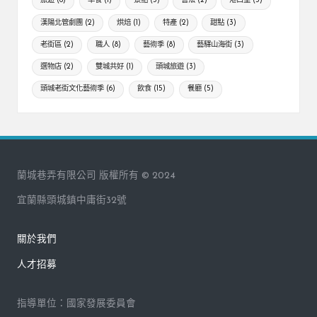
旅遊
(6)
早餐
(1)
景點
(3)
書法
(2)
港口里
(3)
漢陽北管劇團
(2)
烘焙
(1)
特產
(2)
甜點
(3)
老街區
(2)
職人
(8)
藝術季
(8)
藝驛山海街
(3)
選物店
(2)
雙城共好
(1)
頭城旅遊
(3)
頭城老街文化藝術季
(6)
飲食
(15)
餐廳
(5)
蘭城巷弄有限公司 版權所有 © 2024
宜蘭縣頭城鎮中庸街32號
關於我們
人才招募
指導單位：國家發展委員會